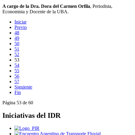
A cargo de la Dra. Dora del Carmen Orfila
, Periodista,
Economista y Docente de la UBA.
Iniciar
Previo
48
49
50
51
52
53
54
55
56
57
Siguiente
Fin
Página 53 de 60
Iniciativas del IDR