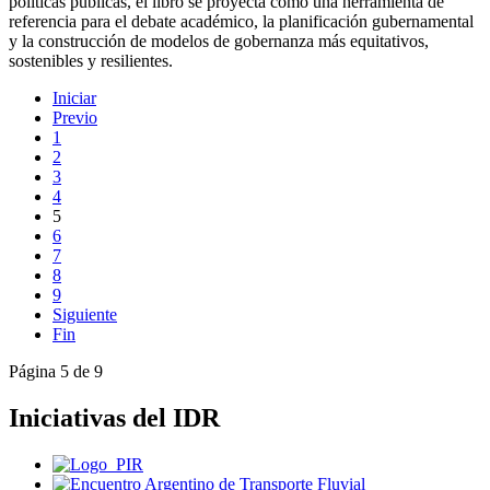
políticas públicas, el libro se proyecta como una herramienta de
referencia para el debate académico, la planificación gubernamental
y la construcción de modelos de gobernanza más equitativos,
sostenibles y resilientes.
Iniciar
Previo
1
2
3
4
5
6
7
8
9
Siguiente
Fin
Página 5 de 9
Iniciativas del IDR