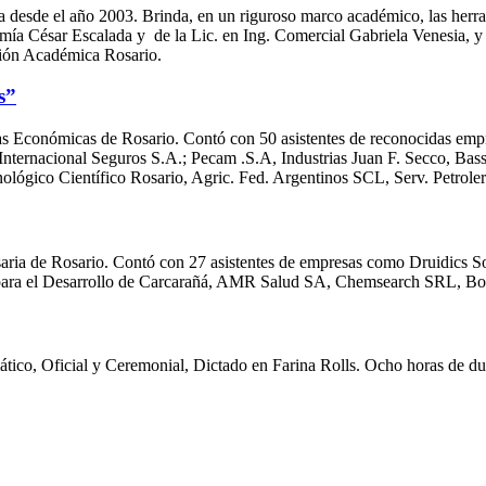
a desde el año 2003. Brinda, en un riguroso marco académico, las herra
ía César Escalada y de la Lic. en Ing. Comercial Gabriela Venesia, y 
sión Académica Rosario.
s”
ias Económicas de Rosario. Contó con 50 asistentes de reconocidas emp
nternacional Seguros S.A.; Pecam .S.A, Industrias Juan F. Secco, Bass
gico Científico Rosario, Agric. Fed. Argentinos SCL, Serv. Petroleros
saria de Rosario. Contó con 27 asistentes de empresas como Druidics So
ara el Desarrollo de Carcarañá, AMR Salud SA, Chemsearch SRL, Bolsa 
mático, Oficial y Ceremonial, Dictado en Farina Rolls. Ocho horas de du