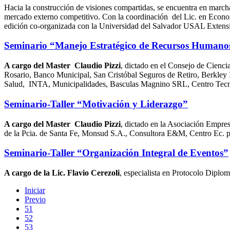
Hacia la construcción de visiones compartidas, se encuentra en march
mercado externo competitivo. Con la coordinación del Lic. en Econom
edición co-organizada con la Universidad del Salvador USAL Exten
Seminario “Manejo Estratégico de Recursos Humano
A cargo del Master Claudio Pizzi
, dictado en el Consejo de Cienc
Rosario, Banco Municipal, San Cristóbal Seguros de Retiro, Berkley I
Salud, INTA, Municipalidades, Basculas Magnino SRL, Centro Tecnoló
Seminario-Taller “Motivación y Liderazgo”
A cargo del Master Claudio Pizzi
, dictado en la Asociación Empre
de la Pcia. de Santa Fe, Monsud S.A., Consultora E&M, Centro Ec. p
Seminario-Taller “Organización Integral de Eventos”
A cargo de la Lic. Flavio Cerezoli
, especialista en Protocolo Diplo
Iniciar
Previo
51
52
53