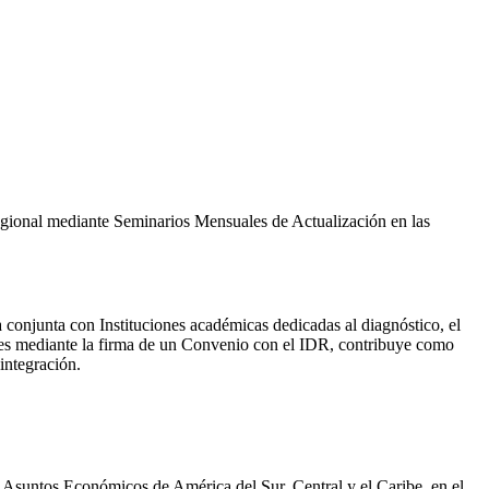
 Regional mediante Seminarios Mensuales de Actualización en las
a conjunta con Instituciones académicas dedicadas al diagnóstico, el
iales mediante la firma de un Convenio con el IDR, contribuye como
integración.
e Asuntos Económicos de América del Sur, Central y el Caribe, en el